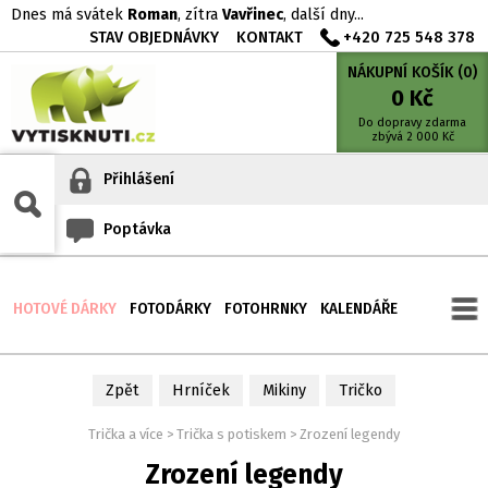
Dnes má svátek
Roman
, zítra
Vavřinec
, další dny...
STAV OBJEDNÁVKY
KONTAKT
+420 725 548 378
NÁKUPNÍ KOŠÍK (
0
)
0
Kč
Do dopravy zdarma
zbývá
2 000
Kč
Přihlášení
Poptávka
HOTOVÉ DÁRKY
FOTODÁRKY
FOTOHRNKY
KALENDÁŘE
Zpět
Hrníček
Mikiny
Tričko
Trička a více
>
Trička s potiskem
>
Zrození legendy
Zrození legendy