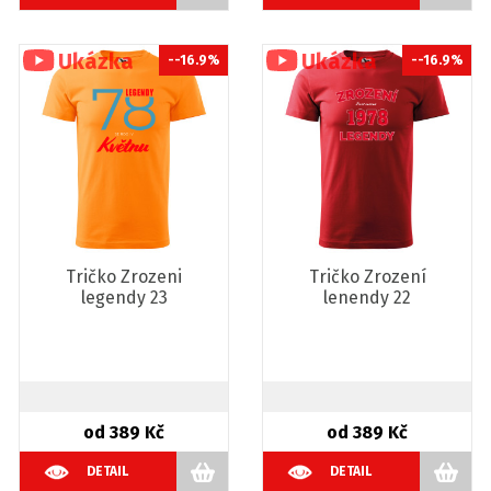
--16.9%
--16.9%
Tričko Zrozeni
Tričko Zrození
legendy 23
lenendy 22
od 389 Kč
od 389 Kč
DETAIL
DETAIL