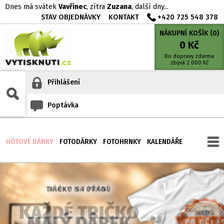
Dnes má svátek
Vavřinec
, zítra
Zuzana
, další dny...
STAV OBJEDNÁVKY
KONTAKT
+420 725 548 378
NÁKUPNÍ KOŠÍK (
0
)
0
Kč
Do dopravy zdarma
zbývá
2 000
Kč
Přihlášení
Poptávka
HOTOVÉ DÁRKY
FOTODÁRKY
FOTOHRNKY
KALENDÁŘE