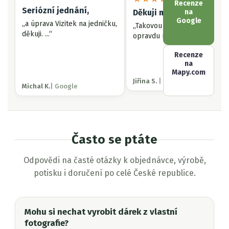
Recenze
Seriózní jednání,
Děkuji mnohokrát,
na
Google
„a úprava Vizitek na jedničku,
„Takovou rychlost jsem
děkuji. ...“
opravdu nečekala. 💐❤️“
Recenze
na
Mapy.com
Jiřina S.
| Google
Michal K.
| Google
Často se ptáte
Odpovědi na časté otázky k objednávce, výrobě,
potisku i doručení po celé České republice.
Mohu si nechat vyrobit dárek z vlastní
fotografie?