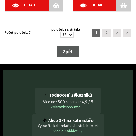
DETAIL
DETAIL
položek na stránku:
Počet položek:
51
1
2
>
>|
⭐
Hodnocení zákazníků
Více než 500 recenzí • 4,9 / 5
Zobrazit recenze →
🎁
Akce 3+1 na kalendáře
Vytvořte kalendář z vlastních fotek
Více o nabídce →