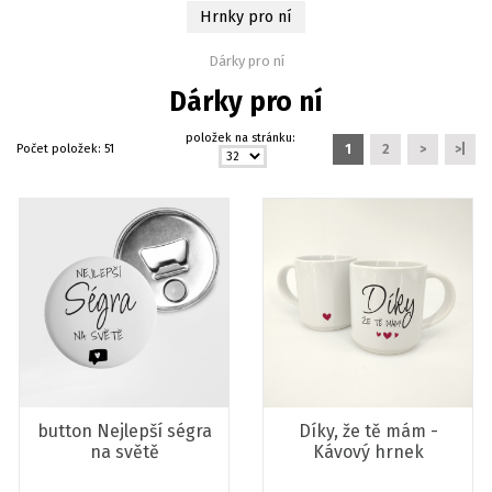
Hrnky pro ní
Dárky pro ní
Dárky pro ní
položek na stránku:
Počet položek:
51
1
2
>
>|
button Nejlepší ségra
Díky, že tě mám -
na světě
Kávový hrnek