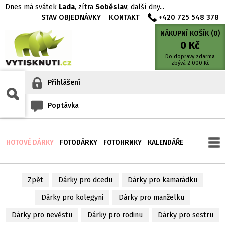
Dnes má svátek
Lada
, zítra
Soběslav
, další dny...
STAV OBJEDNÁVKY
KONTAKT
+420 725 548 378
NÁKUPNÍ KOŠÍK (
0
)
0
Kč
Do dopravy zdarma
zbývá
2 000
Kč
Přihlášení
Poptávka
HOTOVÉ DÁRKY
FOTODÁRKY
FOTOHRNKY
KALENDÁŘE
Zpět
Dárky pro dcedu
Dárky pro kamarádku
Dárky pro kolegyni
Dárky pro manželku
Dárky pro nevěstu
Dárky pro rodinu
Dárky pro sestru