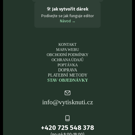
🛠
Jak vytvořit dárek
Podívejte se jak funguje editor
Návod →
KONTAKT
MAPA WEBU
OBCHODNÍ PODMÍNKY
OCHRANA ÚDAJŮ
POPTÁVKA
DOPRAVA
PLATEBNÍ METODY
STAV OBJEDNÁVKY
info@vytisknuti.cz
+420 725 548 378
(po-pá 8:00-18:00)