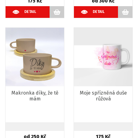
175 Kč
od 300 Kč
DETAIL
DETAIL
Makronka díky, že tě
Moje spřízněná duše
mám
růžová
od 250 Kč
175 Kč