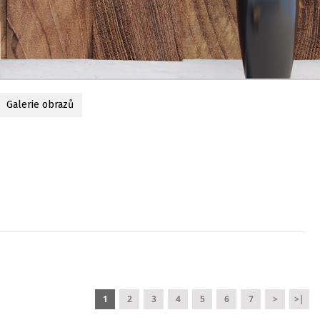
Galerie obrazů
1
2
3
4
5
6
7
>
>|