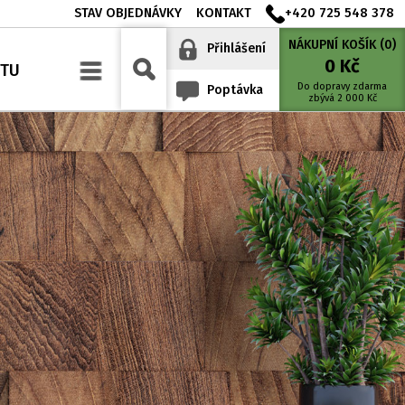
STAV OBJEDNÁVKY
KONTAKT
+420 725 548 378
NÁKUPNÍ KOŠÍK (
0
)
Přihlášení
0
Kč
YTU
Do dopravy zdarma
Poptávka
zbývá
2 000
Kč