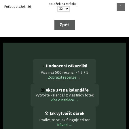
položek na stránku:
Počet položek:
26
1
⭐
Hodnocení zákazníků
Více než 500 recenzí • 4,9 / 5
Zobrazit recenze →
🎁
Akce 3+1 na kalendáře
Vytvořte kalendář z vlastních fotek
Více o nabídce →
🛠
Jak vytvořit dárek
Podívejte se jak funguje editor
Návod →