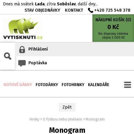
Dnes má svátek
Lada
, zítra
Soběslav
, další dny...
STAV OBJEDNÁVKY
KONTAKT
+420 725 548 378
NÁKUPNÍ KOŠÍK (
0
)
0
Kč
Do dopravy zdarma
zbývá
2 000
Kč
Přihlášení
Poptávka
HOTOVÉ DÁRKY
FOTODÁRKY
FOTOHRNKY
KALENDÁŘE
Zpět
Hrnky
>
S fotkou nebo jménem
>
Monogram
Monogram