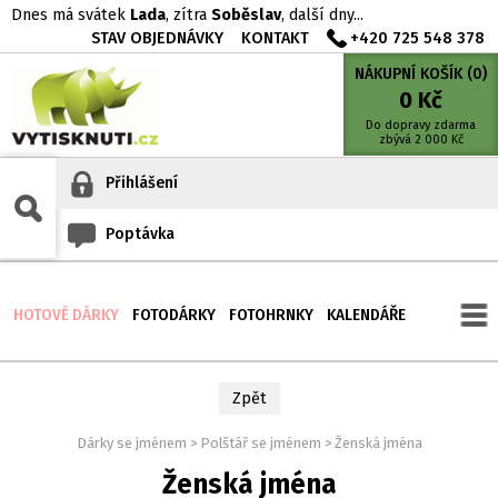
Dnes má svátek
Lada
, zítra
Soběslav
, další dny...
STAV OBJEDNÁVKY
KONTAKT
+420 725 548 378
NÁKUPNÍ KOŠÍK (
0
)
0
Kč
Do dopravy zdarma
zbývá
2 000
Kč
Přihlášení
Poptávka
HOTOVÉ DÁRKY
FOTODÁRKY
FOTOHRNKY
KALENDÁŘE
Zpět
Dárky se jménem
>
Polštář se jménem
>
Ženská jména
Ženská jména