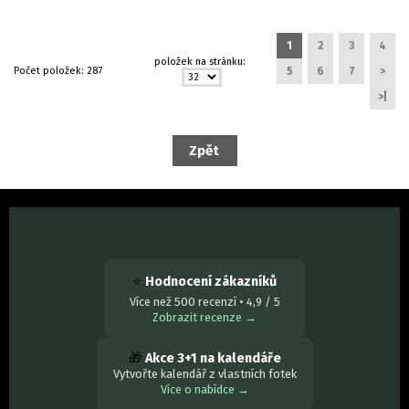
1
2
3
4
položek na stránku:
Počet položek:
287
5
6
7
>
>|
⭐
Hodnocení zákazníků
Více než 500 recenzí • 4,9 / 5
Zobrazit recenze →
🎁
Akce 3+1 na kalendáře
Vytvořte kalendář z vlastních fotek
Více o nabídce →