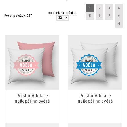
1
2
3
4
položek na stránku:
Počet položek:
287
5
6
7
>
>|
Polštář Adela je
Polštář Adéla je
nejlepší na světě
nejlepší na světě