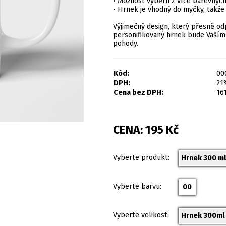
• Možnost výběru z více barevných 
• Hrnek je vhodný do myčky, takže
Výjimečný design, který přesně od
personifikovaný hrnek bude Vaším
pohody.
Kód:
00
DPH:
21
Cena bez DPH:
16
CENA:
195
Kč
Vyberte produkt:
Hrnek 300 ml
Vyberte barvu:
00
Vyberte velikost:
Hrnek 300ml