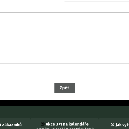
🎁
Akce 3+1 na kalendáře
 zákazníků
🛠
Jak vy