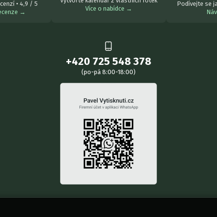
Vytvořte kalendář z vlastních fotek
cenzí • 4,9 / 5
Podívejte se j
Více o nabídce →
recenze →
Ná
+420 725 548 378
(po-pá 8:00-18:00)