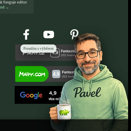
ak funguje editor
vod →
Poradím s výběrem