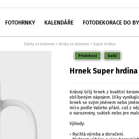
FOTOHRNKY
KALENDÁŘE
FOTODEKORACE DO B
Dárky se jménem
>
Hrnky se jménem
>
Super hrdina
Předchozí
Další
Hrnek Super hrdin
Krásný bílý hrnek z kvalitní keram
oblíbeným nápojem. Díky vynikají
hrnek se svým jménem nebo jménem
míru podle Vašeho přání, což z něj 
o narozeniny, svátek nebo jen mal
Výhody:
• Rychlá výroba a doručení.