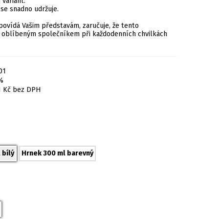
variant.
 se snadno udržuje.
povídá Vašim představám, zaručuje, že tento
 oblíbeným společníkem při každodenních chvilkách
01
%
1
Kč
bez DPH
 bílý
Hrnek 300 ml barevný