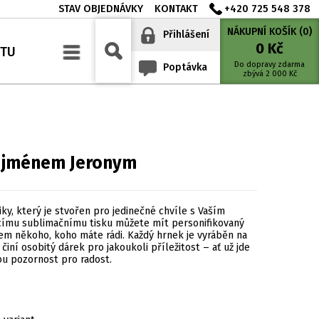
STAV OBJEDNÁVKY
KONTAKT
+420 725 548 378
NÁKUPNÍ KOŠÍK (
0
)
Přihlášení
0
Kč
YTU
Do dopravy zdarma
Poptávka
zbývá
2 000
Kč
a jménem Jeronym
iky, který je stvořen pro jedinečné chvíle s Vaším
címu sublimačnímu tisku můžete mít personifikovaný
 někoho, koho máte rádi. Každý hrnek je vyráběn na
činí osobitý dárek pro jakoukoli příležitost – ať už jde
ou pozornost pro radost.