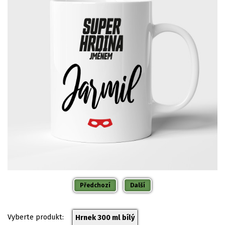
Předchozí
Další
Vyberte produkt:
Hrnek 300 ml bílý