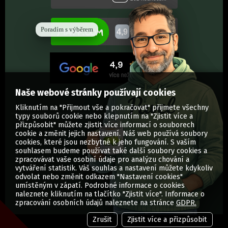
Poradím s výběrem
Naše webové stránky používají cookies
Kliknutím na "Přijmout vše a pokračovat" přijmete všechny
typy souborů cookie nebo klepnutím na "Zjistit více a
přizpůsobit" můžete zjistit více informací o souborech
cookie a změnit jejich nastavení. Náš web používá soubory
cookies, které jsou nezbytné k jeho fungování. S vaším
souhlasem budeme používat také další soubory cookies a
zpracovávat vaše osobní údaje pro analýzu chování a
vytváření statistik. Váš souhlas a nastavení můžete kdykoliv
odvolat nebo změnit odkazem "Nastavení cookies"
umístěným v zápatí. Podrobné informace o cookies
© Vytisknuti.cz | Všechna práva vyhrazena
naleznete kliknutím na tlačítko "Zjistit více". Informace o
zpracování osobních údajů naleznete na stránce
GDPR.
Zrušit
Zjistit více a přizpůsobit