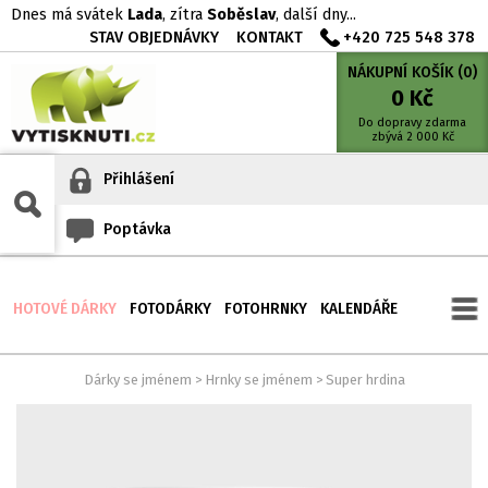
Dnes má svátek
Lada
, zítra
Soběslav
, další dny...
STAV OBJEDNÁVKY
KONTAKT
+420 725 548 378
NÁKUPNÍ KOŠÍK (
0
)
0
Kč
Do dopravy zdarma
zbývá
2 000
Kč
Přihlášení
Poptávka
HOTOVÉ DÁRKY
FOTODÁRKY
FOTOHRNKY
KALENDÁŘE
Dárky se jménem
>
Hrnky se jménem
>
Super hrdina