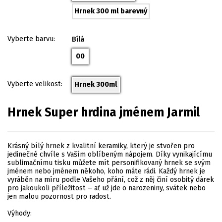
Hrnek 300 ml barevný
Vyberte barvu:
Bílá
00
Vyberte velikost:
Hrnek 300ml
Hrnek Super hrdina jménem Jarmil
Krásný bílý hrnek z kvalitní keramiky, který je stvořen pro
jedinečné chvíle s Vaším oblíbeným nápojem. Díky vynikajícímu
sublimačnímu tisku můžete mít personifikovaný hrnek se svým
jménem nebo jménem někoho, koho máte rádi. Každý hrnek je
vyráběn na míru podle Vašeho přání, což z něj činí osobitý dárek
pro jakoukoli příležitost – ať už jde o narozeniny, svátek nebo
jen malou pozornost pro radost.
Výhody: