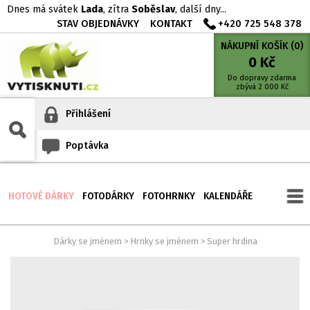
Dnes má svátek
Lada
, zítra
Soběslav
, další dny...
STAV OBJEDNÁVKY
KONTAKT
+420 725 548 378
NÁKUPNÍ KOŠÍK (
0
)
0
Kč
Do dopravy zdarma
zbývá
2 000
Kč
Přihlášení
Poptávka
HOTOVÉ DÁRKY
FOTODÁRKY
FOTOHRNKY
KALENDÁŘE
Dárky se jménem
>
Hrnky se jménem
>
Super hrdina