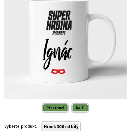
Předchozí
Další
Vyberte produkt:
Hrnek 300 ml bílý