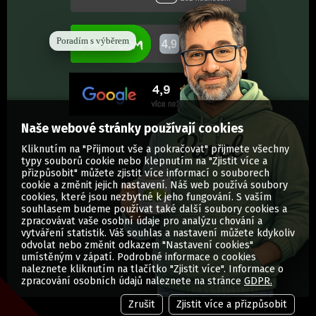
Poradím s výběrem
Naše webové stránky používají cookies
Kliknutím na "Přijmout vše a pokračovat" přijmete všechny
typy souborů cookie nebo klepnutím na "Zjistit více a
přizpůsobit" můžete zjistit více informací o souborech
cookie a změnit jejich nastavení. Náš web používá soubory
cookies, které jsou nezbytné k jeho fungování. S vaším
souhlasem budeme používat také další soubory cookies a
zpracovávat vaše osobní údaje pro analýzu chování a
vytváření statistik. Váš souhlas a nastavení můžete kdykoliv
odvolat nebo změnit odkazem "Nastavení cookies"
umístěným v zápatí. Podrobné informace o cookies
© Vytisknuti.cz | Všechna práva vyhrazena
naleznete kliknutím na tlačítko "Zjistit více". Informace o
zpracování osobních údajů naleznete na stránce
GDPR.
Zrušit
Zjistit více a přizpůsobit