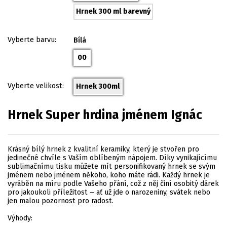
Hrnek 300 ml barevný
Vyberte barvu:
Bílá
00
Vyberte velikost:
Hrnek 300ml
Hrnek Super hrdina jménem Ignác
Krásný bílý hrnek z kvalitní keramiky, který je stvořen pro
jedinečné chvíle s Vaším oblíbeným nápojem. Díky vynikajícímu
sublimačnímu tisku můžete mít personifikovaný hrnek se svým
jménem nebo jménem někoho, koho máte rádi. Každý hrnek je
vyráběn na míru podle Vašeho přání, což z něj činí osobitý dárek
pro jakoukoli příležitost – ať už jde o narozeniny, svátek nebo
jen malou pozornost pro radost.
Výhody: