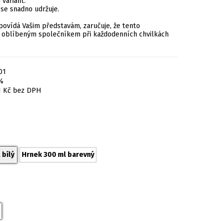
variant.
 se snadno udržuje.
povídá Vašim představám, zaručuje, že tento
 oblíbeným společníkem při každodenních chvilkách
01
%
1
Kč
bez DPH
 bílý
Hrnek 300 ml barevný