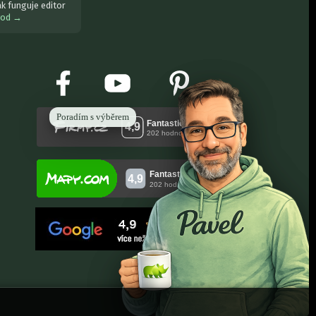
ak funguje editor
vod →
Poradím s výběrem