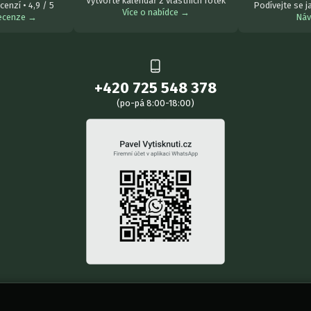
Vytvořte kalendář z vlastních fotek
cenzí • 4,9 / 5
Podívejte se j
Více o nabídce →
recenze →
Ná
+420 725 548 378
(po-pá 8:00-18:00)