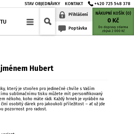
STAV OBJEDNÁVKY
KONTAKT
+420 725 548 378
NÁKUPNÍ KOŠÍK (
0
)
Přihlášení
0
Kč
YTU
Do dopravy zdarma
Poptávka
zbývá
2 000
Kč
a jménem Hubert
iky, který je stvořen pro jedinečné chvíle s Vaším
címu sublimačnímu tisku můžete mít personifikovaný
 někoho, koho máte rádi. Každý hrnek je vyráběn na
činí osobitý dárek pro jakoukoli příležitost – ať už jde
ou pozornost pro radost.