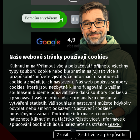
Poradím s výběrem
Naše webové stránky používají cookies
Kliknutím na "Přijmout vše a pokračovat" přijmete všechny
typy souborů cookie nebo klepnutím na "Zjistit více a
přizpůsobit" můžete zjistit více informací o souborech
cookie a změnit jejich nastavení. Náš web používá soubory
cookies, které jsou nezbytné k jeho fungování. S vaším
souhlasem budeme používat také další soubory cookies a
zpracovávat vaše osobní údaje pro analýzu chování a
vytváření statistik. Váš souhlas a nastavení můžete kdykoliv
odvolat nebo změnit odkazem "Nastavení cookies"
umístěným v zápatí. Podrobné informace o cookies
© Vytisknuti.cz | Všechna práva vyhrazena
naleznete kliknutím na tlačítko "Zjistit více". Informace o
zpracování osobních údajů naleznete na stránce
GDPR.
Zrušit
Zjistit více a přizpůsobit