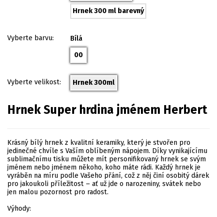
Hrnek 300 ml barevný
Vyberte barvu:
Bílá
00
Vyberte velikost:
Hrnek 300ml
Hrnek Super hrdina jménem Herbert
Krásný bílý hrnek z kvalitní keramiky, který je stvořen pro
jedinečné chvíle s Vaším oblíbeným nápojem. Díky vynikajícímu
sublimačnímu tisku můžete mít personifikovaný hrnek se svým
jménem nebo jménem někoho, koho máte rádi. Každý hrnek je
vyráběn na míru podle Vašeho přání, což z něj činí osobitý dárek
pro jakoukoli příležitost – ať už jde o narozeniny, svátek nebo
jen malou pozornost pro radost.
Výhody: