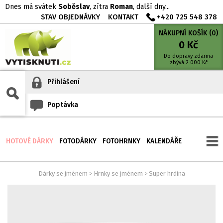
Dnes má svátek
Soběslav
, zítra
Roman
, další dny...
STAV OBJEDNÁVKY
KONTAKT
+420 725 548 378
NÁKUPNÍ KOŠÍK (
0
)
0
Kč
Do dopravy zdarma
zbývá
2 000
Kč
Přihlášení
Poptávka
HOTOVÉ DÁRKY
FOTODÁRKY
FOTOHRNKY
KALENDÁŘE
Dárky se jménem
>
Hrnky se jménem
>
Super hrdina