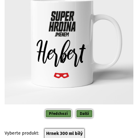
Předchozí
Další
Vyberte produkt:
Hrnek 300 ml bílý