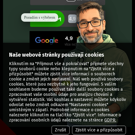
Poradím s výběrem
Naše webové stránky používají cookies
Kliknutím na "Přijmout vše a pokračovat" přijmete všechny
typy souborů cookie nebo klepnutím na "Zjistit více a
přizpůsobit" můžete zjistit více informací o souborech
cookie a změnit jejich nastavení. Náš web používá soubory
cookies, které jsou nezbytné k jeho fungování. S vaším
souhlasem budeme používat také další soubory cookies a
zpracovávat vaše osobní údaje pro analýzu chování a
vytváření statistik. Váš souhlas a nastavení můžete kdykoliv
odvolat nebo změnit odkazem "Nastavení cookies"
umístěným v zápatí. Podrobné informace o cookies
© Vytisknuti.cz | Všechna práva vyhrazena
naleznete kliknutím na tlačítko "Zjistit více". Informace o
zpracování osobních údajů naleznete na stránce
GDPR.
Zrušit
Zjistit více a přizpůsobit