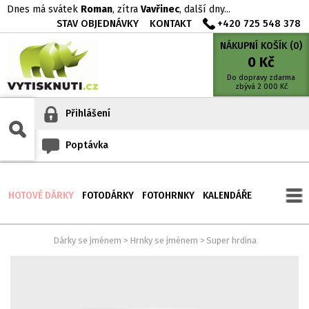
Dnes má svátek
Roman
, zítra
Vavřinec
, další dny...
STAV OBJEDNÁVKY
KONTAKT
+420 725 548 378
NÁKUPNÍ KOŠÍK (
0
)
0
Kč
Do dopravy zdarma
zbývá
2 000
Kč
Přihlášení
Poptávka
HOTOVÉ DÁRKY
FOTODÁRKY
FOTOHRNKY
KALENDÁŘE
Dárky se jménem
>
Hrnky se jménem
>
Super hrdina