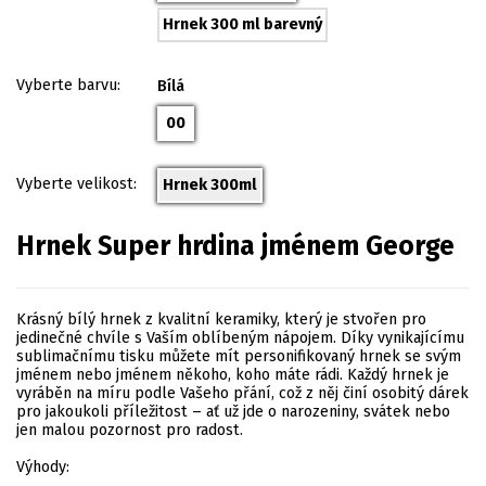
Hrnek 300 ml barevný
Vyberte barvu:
Bílá
00
Vyberte velikost:
Hrnek 300ml
Hrnek Super hrdina jménem George
Krásný bílý hrnek z kvalitní keramiky, který je stvořen pro
jedinečné chvíle s Vaším oblíbeným nápojem. Díky vynikajícímu
sublimačnímu tisku můžete mít personifikovaný hrnek se svým
jménem nebo jménem někoho, koho máte rádi. Každý hrnek je
vyráběn na míru podle Vašeho přání, což z něj činí osobitý dárek
pro jakoukoli příležitost – ať už jde o narozeniny, svátek nebo
jen malou pozornost pro radost.
Výhody: