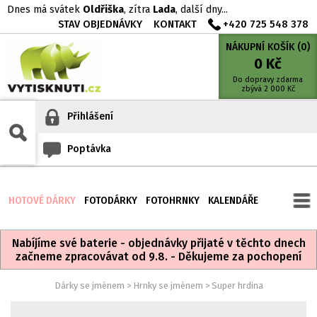
Dnes má svátek
Oldřiška
, zítra
Lada
, další dny...
STAV OBJEDNÁVKY
KONTAKT
+420 725 548 378
NÁKUPNÍ KOŠÍK (
0
)
0
Kč
Do dopravy zdarma
zbývá
2 000
Kč
Přihlášení
Poptávka
HOTOVÉ DÁRKY
FOTODÁRKY
FOTOHRNKY
KALENDÁŘE
Nabíjíme své baterie - objednávky přijaté v těchto dnech
začneme zpracovávat od 9.8. - Děkujeme za pochopení
Dárky se jménem
>
Hrnky se jménem
>
Super hrdina