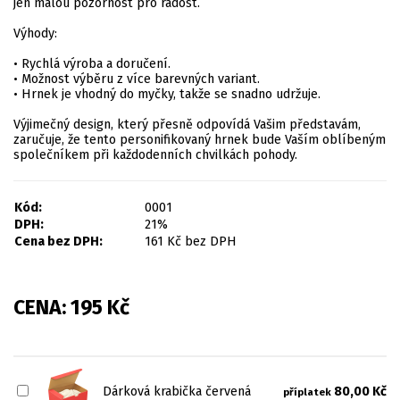
jen malou pozornost pro radost.
Výhody:
• Rychlá výroba a doručení.
• Možnost výběru z více barevných variant.
• Hrnek je vhodný do myčky, takže se snadno udržuje.
Výjimečný design, který přesně odpovídá Vašim představám,
zaručuje, že tento personifikovaný hrnek bude Vaším oblíbeným
společníkem při každodenních chvilkách pohody.
Kód:
0001
DPH:
21%
Cena bez DPH:
161
Kč
bez DPH
CENA:
195
Kč
Dárková krabička červená
80,00 Kč
příplatek