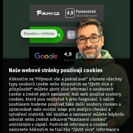
Poradím s výběrem
Naše webové stránky používají cookies
Kliknutím na "Přijmout vše a pokračovat" přijmete všechny
typy souborů cookie nebo klepnutím na "Zjistit více a
přizpůsobit" můžete zjistit více informací o souborech
cookie a změnit jejich nastavení. Náš web používá soubory
cookies, které jsou nezbytné k jeho fungování. S vaším
souhlasem budeme používat také další soubory cookies a
zpracovávat vaše osobní údaje pro analýzu chování a
vytváření statistik. Váš souhlas a nastavení můžete kdykoliv
odvolat nebo změnit odkazem "Nastavení cookies"
umístěným v zápatí. Podrobné informace o cookies
© Vytisknuti.cz | Všechna práva vyhrazena
naleznete kliknutím na tlačítko "Zjistit více". Informace o