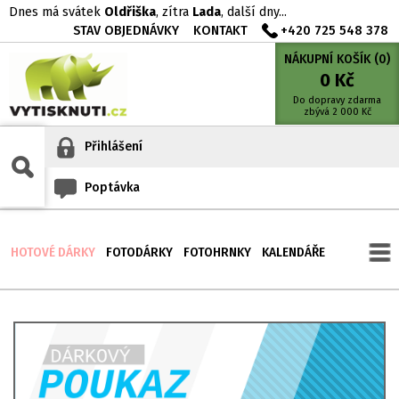
Dnes má svátek
Oldřiška
, zítra
Lada
, další dny...
STAV OBJEDNÁVKY
KONTAKT
+420 725 548 378
NÁKUPNÍ KOŠÍK (
0
)
0
Kč
Do dopravy zdarma
zbývá
2 000
Kč
Přihlášení
Poptávka
HOTOVÉ DÁRKY
FOTODÁRKY
FOTOHRNKY
KALENDÁŘE