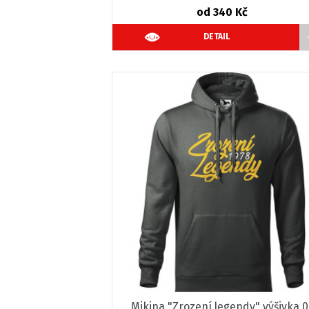
od 340 Kč
DETAIL
Mikina "Zrození legendy" výšivka 0