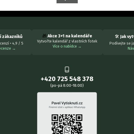
🎁
Akce 3+1 na kalendáře
 zákazníků
🛠
Jak vy
Vytvořte kalendář z vlastních fotek
cenzí • 4,9 / 5
Podívejte se j
Více o nabídce →
recenze →
Ná
+420 725 548 378
(po-pá 8:00-18:00)