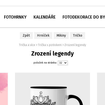
FOTOHRNKY
KALENDÁŘE
FOTODEKORACE DO B
Zpět
Hrníček
Mikiny
Tričko
Trička a více
>
Trička s potiskem
>
Zrození legendy
Zrození legendy
položek na stránku: