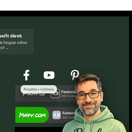
tvořit dárek
ak funguje editor
vod →
Poradím s výběrem