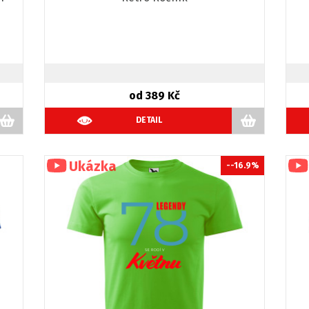
od 389 Kč
DETAIL
--16.9%