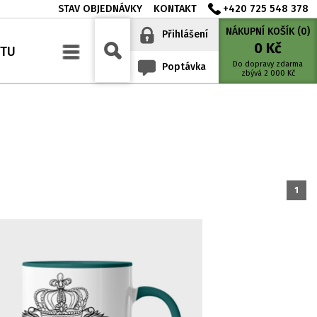
STAV OBJEDNÁVKY
KONTAKT
+420 725 548 378
NÁKUPNÍ KOŠÍK (
0
)
Přihlášení
0
Kč
YTU
Do dopravy zdarma
Poptávka
zbývá
2 000
Kč
1