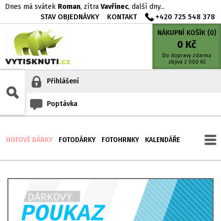
Dnes má svátek
Roman
, zítra
Vavřinec
, další dny...
STAV OBJEDNÁVKY
KONTAKT
+420 725 548 378
NÁKUPNÍ KOŠÍK (
0
)
0
Kč
Do dopravy zdarma
zbývá
2 000
Kč
Přihlášení
Poptávka
HOTOVÉ DÁRKY
FOTODÁRKY
FOTOHRNKY
KALENDÁŘE