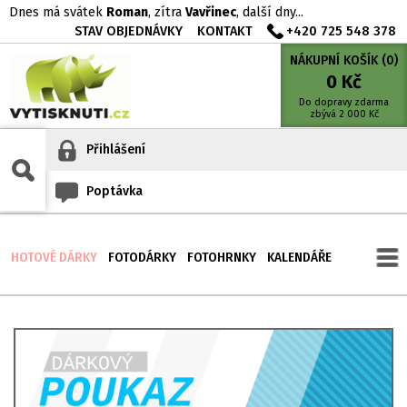
Dnes má svátek
Roman
, zítra
Vavřinec
, další dny...
STAV OBJEDNÁVKY
KONTAKT
+420 725 548 378
NÁKUPNÍ KOŠÍK (
0
)
0
Kč
Do dopravy zdarma
zbývá
2 000
Kč
Přihlášení
Poptávka
HOTOVÉ DÁRKY
FOTODÁRKY
FOTOHRNKY
KALENDÁŘE